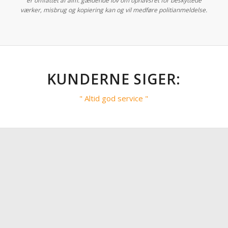
er omfattet af alm. gældende lov om ophavsret for beskyttede
værker, misbrug og kopiering kan og vil medføre politianmeldelse.
KUNDERNE SIGER:
" Altid god service "