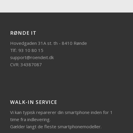
RØNDE IT
Hovedgaden 31A st. th - 8410 Rønde
Tlf.: 93 10 80 15
support@roendeit.dk
CVR: 34387087
WALK-IN SERVICE
Vi kan typisk reparerer din smartphone inden for 1
time fra indlevering.
Gælder langt de fleste smartphonemodeller.